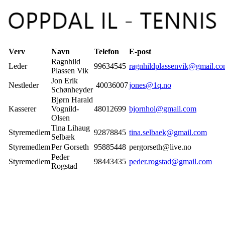
Verv
Navn
Telefon
E-post
Ragnhild
Leder
99634545
ragnhildplassenvik@gmail.c
Plassen Vik
Jon Erik
Nestleder
40036007
jones@1q.no
Schønheyder
Bjørn Harald
Kasserer
Vognild-
48012699
bjornhol@gmail.com
Olsen
Tina Lihaug
Styremedlem
92878845
tina.selbaek@gmail.com
Selbæk
Styremedlem
Per Gorseth
95885448
pergorseth@live.no
Peder
Styremedlem
98443435
peder.rogstad@gmail.com
Rogstad