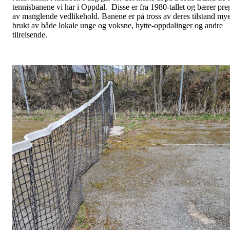
tennisbanene vi har i Oppdal. Disse er fra 1980-tallet og bærer pre
av manglende vedlikehold. Banene er på tross av deres tilstand my
brukt av både lokale unge og voksne, hytte-oppdalinger og andre
tilreisende.